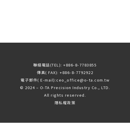
聯絡電話(TEL): +886-8-7783855
傳真( FAX): +886-8-7792922
電子郵件( E-mail):
ceo_office@o-ta.com.tw
© 2024 – O-TA Precision Industry Co., LTD.
All rights reserved.
隱私權政策