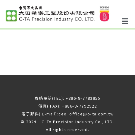
聯絡電話(TEL): +886-8-7783855
傳真( FAX): +886-8-7792922
電子郵件( E-mail):
ceo_office@o-ta.com.tw
© 2024 – O-TA Precision Industry Co., LTD.
All rights reserved.